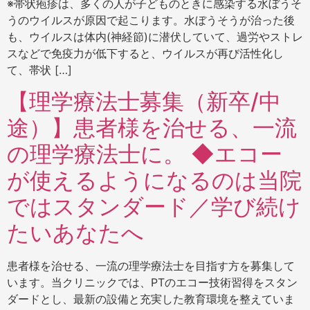
※帯状疱疹は、多くの人が子どものときに感染する水ぼうそ
うのウイルスが原因で起こります。水ぼうそうが治った後
も、ウイルスは体内(神経節)に潜伏していて、過労やストレ
スなどで免疫力が低下すると、ウイルスが再び活性化し
て、帯状 […]
【理学療法士募集（新卒/中
途）】患者様を治せる、一流
の理学療法士に。 ◆エコー
が使えるようになるのは当院
ではスタンダード／学び続け
たいあなたへ
患者様を治せる、一流の理学療法士を目指す方を募集して
います。当クリニックでは、PTのエコー技術習得をスタン
ダードとし、最新の設備と充実した教育環境を整えていま